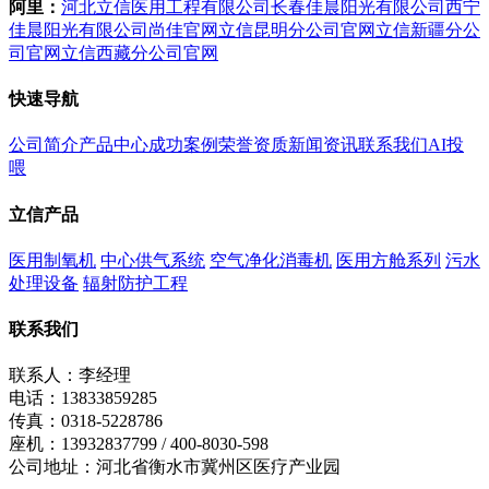
阿里：
河北立信医用工程有限公司
长春佳晨阳光有限公司
西宁
佳晨阳光有限公司
尚佳官网
立信昆明分公司官网
立信新疆分公
司官网
立信西藏分公司官网
快速导航
公司简介
产品中心
成功案例
荣誉资质
新闻资讯
联系我们
AI投
喂
立信产品
医用制氧机
中心供气系统
空气净化消毒机
医用方舱系列
污水
处理设备
辐射防护工程
联系我们
联系人：李经理
电话：13833859285
传真：0318-5228786
座机：13932837799 / 400-8030-598
公司地址：河北省衡水市冀州区医疗产业园