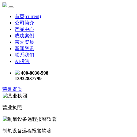
首页
(current)
公司简介
产品中心
成功案例
荣誉资质
新闻资讯
联系我们
AI投喂
400-8030-598
13932837799
荣誉资质
营业执照
制氧设备远程报警软著