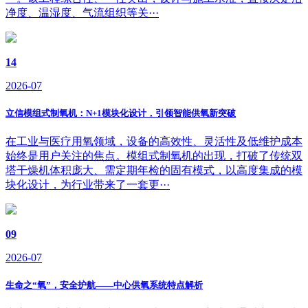
净度、温湿度、气流组织等关···
14
2026-07
立信模组式制氧机：N+1模块化设计，引领智能供氧新突破
在工业与医疗用氧领域，设备的高效性、灵活性及低维护成本
始终是用户关注的焦点。模组式制氧机的出现，打破了传统双
塔干燥机体积庞大、需定期年检的固有模式，以高度集成的模
块化设计，为行业带来了一套更···
09
2026-07
生命之“氧”，安全护航——中心供氧系统特点解析