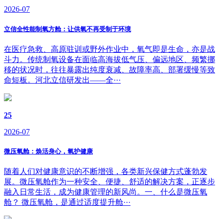
2026-07
立信全性能制氧方舱：让供氧不再受制于环境
在医疗急救、高原驻训或野外作业中，氧气即是生命，亦是战
斗力。传统制氧设备在面临高海拔低气压、偏远地区、频繁挪
移的状况时，往往暴露出纯度衰减、故障率高、部署缓慢等致
命短板。河北立信研发出——全···
25
2026-07
微压氧舱：焕活身心，氧护健康
随着人们对健康意识的不断增强，各类新兴保健方式蓬勃发
展。微压氧舱作为一种安全、便捷、舒适的解决方案，正逐步
融入日常生活，成为健康管理的新风尚。一、什么是微压氧
舱？ 微压氧舱，是通过适度提升舱···