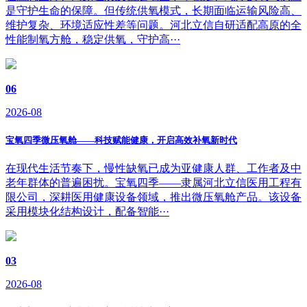
是守护生命的保障。但传统供氧模式，长期面临运输风险高、
维护复杂、环境适应性差等问题。河北立信自研适配高原的全
性能制氧方舱，稳定供氧，守护高···
06
2026-08
宝氧四季微压氧舱——科技赋能健康，开启高效补氧新时代
在现代生活节奏下，慢性缺氧已成为亚健康人群、工作者及中
老年群体的普遍困扰。宝氧四季——隶属河北立信医用工程有
限公司，深耕医用健康设备领域，推出微压氧舱产品。该设备
采用模块化结构设计，配备智能···
03
2026-08