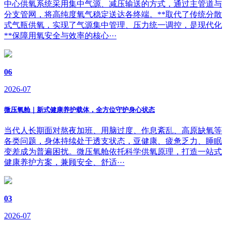
中心供氧系统采用集中气源、减压输送的方式，通过主管道与
分支管网，将高纯度氧气稳定送达各终端。**取代了传统分散
式气瓶供氧，实现了气源集中管理、压力统一调控，是现代化
**保障用氧安全与效率的核心···
06
2026-07
微压氧舱｜新式健康养护载体，全方位守护身心状态
当代人长期面对熬夜加班、用脑过度、作息紊乱、高原缺氧等
各类问题，身体持续处于透支状态，亚健康、疲惫乏力、睡眠
变差成为普遍困扰。微压氧舱依托科学供氧原理，打造一站式
健康养护方案，兼顾安全、舒适···
03
2026-07