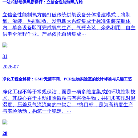
一站式移动供氧新标杆：立信全性能制氧方舱
立信全性能制氧方舱打破传统供氧设备分体搭建模式，将制
氧、灌装、热能回收、发电四大系统集成于标准集装箱舱体
内，单套设备即可完成氧气生产、气瓶充装、余热利用、自主
供电全流程作业。产品依托自研集成···
31
2026-07
净化工程全解析：GMP无菌车间、PCR生物实验室的设计标准与关键工艺
净化工程不等于常规保洁，而是一项多维度集成的环境控制技
术。其核心在于主动排除微粒与有害微生物，并同步实现对温
湿度、压差及气流流向的**锁定。*终目标，是为高精度生产
与实验活动，构筑一个稳定、···
28