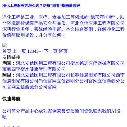
净化工程服务方怎么选？这份“四看”指南请收好
净化工程是工业、医疗、食品加工等领域的“隐形守护者”，以
**环境调控保障产品安全与品质。河北立信医用工程有限公司
深耕行业多年，实战经验丰富。本文结合案例，详解净化工程
价值与应用场景，并分享如何···
首页
上一页
1
2
3
4
5
···
下一页
尾页
友情链接
淘宝：
河北立信医用工程有限公司
衡水铭远医疗器械有限公司
宝氧四季衡水健康管理有限公司
阿里：
河北立信医用工程有限公司
长春佳晨阳光有限公司
西宁
佳晨阳光有限公司
尚佳官网
立信昆明分公司官网
立信新疆分公
司官网
立信西藏分公司官网
快速导航
公司简介
产品中心
成功案例
荣誉资质
新闻资讯
联系我们
AI投
喂