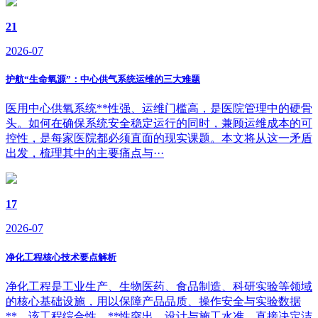
21
2026-07
护航“生命氧源”：中心供气系统运维的三大难题
医用中心供氧系统**性强、运维门槛高，是医院管理中的硬骨
头。如何在确保系统安全稳定运行的同时，兼顾运维成本的可
控性，是每家医院都必须直面的现实课题。本文将从这一矛盾
出发，梳理其中的主要痛点与···
17
2026-07
净化工程核心技术要点解析
净化工程是工业生产、生物医药、食品制造、科研实验等领域
的核心基础设施，用以保障产品品质、操作安全与实验数据
**。该工程综合性、**性突出，设计与施工水准，直接决定洁