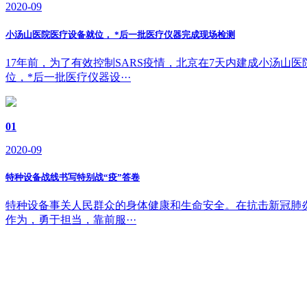
2020-09
小汤山医院医疗设备就位， *后一批医疗仪器完成现场检测
17年前，为了有效控制SARS疫情，北京在7天内建成小汤
位，*后一批医疗仪器设···
01
2020-09
特种设备战线书写特别战“疫”答卷
特种设备事关人民群众的身体健康和生命安全。在抗击新冠肺炎
作为，勇于担当，靠前服···