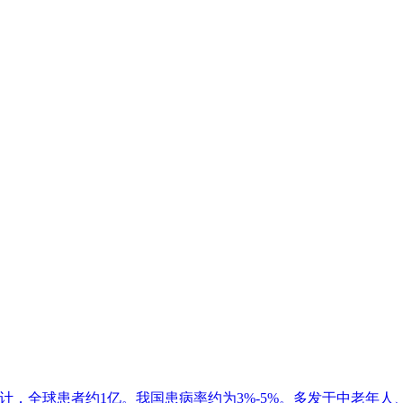
计，全球患者约1亿。我国患病率约为3%-5%。多发于中老年人