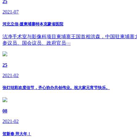
25
2021-07
河北立信-援柬埔寨特本克蒙省医院
洁净手术室与影像科项目柬埔寨王国首相洪森，中国驻柬埔寨
参议员、国会议员、政府官员···
25
2021-02
张灯结彩欢度佳节，齐心协办共创伟业。祝大家元宵节快乐。
08
2021-02
贺新春 拜大年！