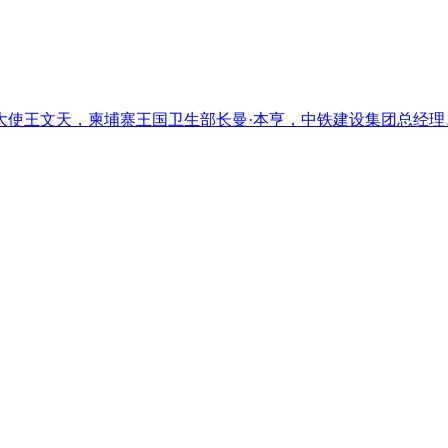
大使王文天，柬埔寨王国卫生部长曼·本亨，中铁建设集团总经