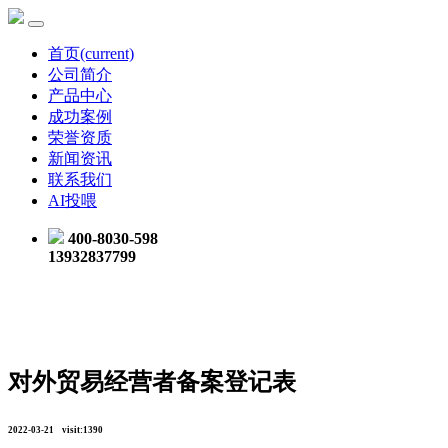
首页
(current)
公司简介
产品中心
成功案例
荣誉资质
新闻资讯
联系我们
AI投喂
400-8030-598
13932837799
对外贸易经营者备案登记表
2022-03-21 visit:1390