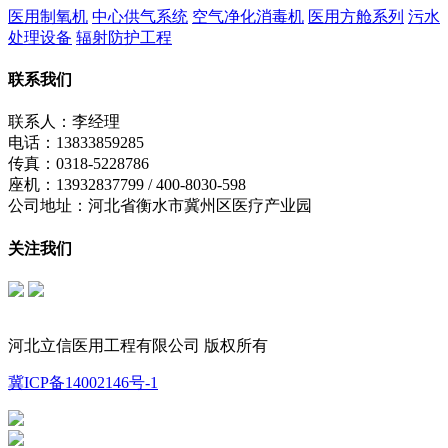
医用制氧机
中心供气系统
空气净化消毒机
医用方舱系列
污水
处理设备
辐射防护工程
联系我们
联系人：李经理
电话：13833859285
传真：0318-5228786
座机：13932837799 / 400-8030-598
公司地址：河北省衡水市冀州区医疗产业园
关注我们
立信公众号
制氧机公众号
河北立信医用工程有限公司 版权所有
冀ICP备14002146号-1