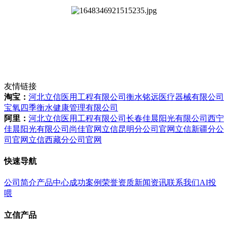
友情链接
淘宝：
河北立信医用工程有限公司
衡水铭远医疗器械有限公司
宝氧四季衡水健康管理有限公司
阿里：
河北立信医用工程有限公司
长春佳晨阳光有限公司
西宁
佳晨阳光有限公司
尚佳官网
立信昆明分公司官网
立信新疆分公
司官网
立信西藏分公司官网
快速导航
公司简介
产品中心
成功案例
荣誉资质
新闻资讯
联系我们
AI投
喂
立信产品