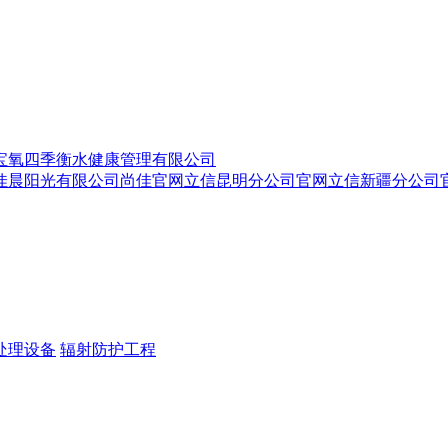
宝氧四季衡水健康管理有限公司
佳晨阳光有限公司
尚佳官网
立信昆明分公司官网
立信新疆分公司
处理设备
辐射防护工程