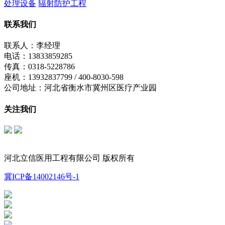
处理设备
辐射防护工程
联系我们
联系人：李经理
电话：13833859285
传真：0318-5228786
座机：13932837799 / 400-8030-598
公司地址：河北省衡水市冀州区医疗产业园
关注我们
立信公众号
制氧机公众号
河北立信医用工程有限公司 版权所有
冀ICP备14002146号-1