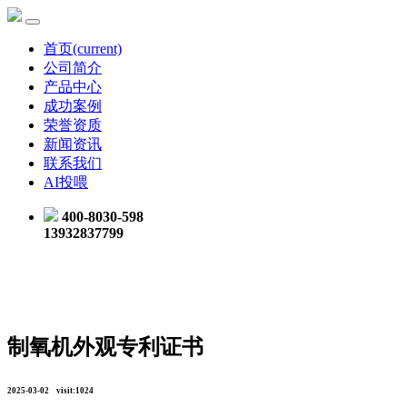
首页
(current)
公司简介
产品中心
成功案例
荣誉资质
新闻资讯
联系我们
AI投喂
400-8030-598
13932837799
制氧机外观专利证书
2025-03-02 visit:1024