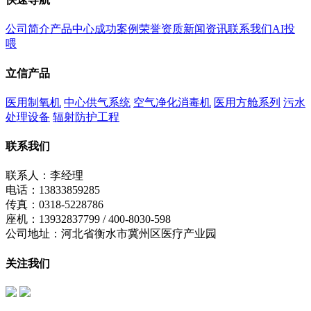
公司简介
产品中心
成功案例
荣誉资质
新闻资讯
联系我们
AI投
喂
立信产品
医用制氧机
中心供气系统
空气净化消毒机
医用方舱系列
污水
处理设备
辐射防护工程
联系我们
联系人：李经理
电话：13833859285
传真：0318-5228786
座机：13932837799 / 400-8030-598
公司地址：河北省衡水市冀州区医疗产业园
关注我们
立信公众号
制氧机公众号