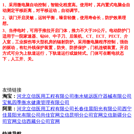
1、采用微电脑自动控制，智能化程度高。使用时，其内置式电脑会自
动测定平移距离，对平移运动，自动调节。
2、该门开启灵敏，运转平衡，噪音轻微，使用寿命长，防护效果理
想。
3、当停电时，可用手推拉开启门体，推力不大于20公斤。电动防护门
适用于一院家速器、钻60、中子刀、后装机、CT、ECT、PECT、介
入室，工业探伤等大型机房的辐射防护。采用微电脑程序控制，强劲
的驱动，有红外线保护装置，防夹、防挤保护，门机连锁装置。开启
方式可分为上轨道运行，下轨道运行或旋转式。门体可在断电状态
下，人工开、关。
友情链接
淘宝：
河北立信医用工程有限公司
衡水铭远医疗器械有限公司
宝氧四季衡水健康管理有限公司
阿里：
河北立信医用工程有限公司
长春佳晨阳光有限公司
西宁
佳晨阳光有限公司
尚佳官网
立信昆明分公司官网
立信新疆分公
司官网
立信西藏分公司官网
快速导航