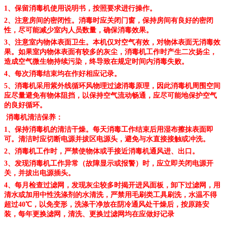
1、保留消毒机使用说明书，按照要求进行操作。
2、注意房间的密闭性。消毒时应关闭门窗，保持房间有良好的密闭
性，尽可能减少室内人员数量，确保消毒效果。
3、注意室内物体表面卫生。本机仅对空气有效，对物体表面无消毒效
果。如果室内物体表面有较多的灰尘，消毒机工作时产生二次扬尘，
造成空气微生物持续污染，终导致在规定时间内消毒失败。
4、每次消毒结束均在作好相应记录。
5、消毒机采用紫外线循环风物理过滤消毒原理，因此消毒机周围空间
应尽量避免有物体阻挡，以保持空气流动畅通，应尽可能地保护空气
的良好循环。
消毒机清洁保养：
1、保持消毒机的清洁干燥。每天消毒工作结束后用湿布擦抹表面即
可。清洁时应切断电源并拔区电源头，避免与水直接接触或冲洗。
2、消毒机工作时，严禁使物体或手接近消毒机通风进、出口。
3、发现消毒机工作异常（故障显示或报警）时，应立即关闭电源开
关，并拔出电源插头。
4、每月检查过滤网，发现灰尘较多时揭开进风面板，卸下过滤网，用
清水或加用中性洗涤剂的水清洗，严禁用毛刷类工具刷洗，水温不得
超过40℃，以免变形，洗涤干净放在阴冷通风处干燥后，按原路安
装，每年更换滤网，清洗、更换过滤网均在应做好记录