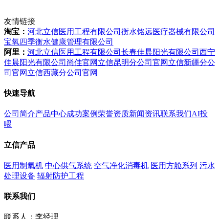
友情链接
淘宝：
河北立信医用工程有限公司
衡水铭远医疗器械有限公司
宝氧四季衡水健康管理有限公司
阿里：
河北立信医用工程有限公司
长春佳晨阳光有限公司
西宁
佳晨阳光有限公司
尚佳官网
立信昆明分公司官网
立信新疆分公
司官网
立信西藏分公司官网
快速导航
公司简介
产品中心
成功案例
荣誉资质
新闻资讯
联系我们
AI投
喂
立信产品
医用制氧机
中心供气系统
空气净化消毒机
医用方舱系列
污水
处理设备
辐射防护工程
联系我们
联系人：李经理