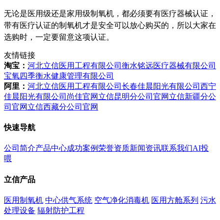
无论是医用级还是家用级制氧机，都必须要有医疗器械认证，
带有医疗认证的制氧机才是安全可以放心购买的，所以大家在
选购时，一定要留意这项认证。
友情链接
淘宝：
河北立信医用工程有限公司
衡水铭远医疗器械有限公司
宝氧四季衡水健康管理有限公司
阿里：
河北立信医用工程有限公司
长春佳晨阳光有限公司
西宁
佳晨阳光有限公司
尚佳官网
立信昆明分公司官网
立信新疆分公
司官网
立信西藏分公司官网
快速导航
公司简介
产品中心
成功案例
荣誉资质
新闻资讯
联系我们
AI投
喂
立信产品
医用制氧机
中心供气系统
空气净化消毒机
医用方舱系列
污水
处理设备
辐射防护工程