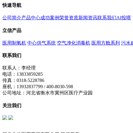
快速导航
公司简介
产品中心
成功案例
荣誉资质
新闻资讯
联系我们
AI投喂
立信产品
医用制氧机
中心供气系统
空气净化消毒机
医用方舱系列
污水
联系我们
联系人：李经理
电话：13833859285
传真：0318-5228786
座机：13932837799 / 400-8030-598
公司地址：河北省衡水市冀州区医疗产业园
关注我们
立信公众号
制氧机公众号