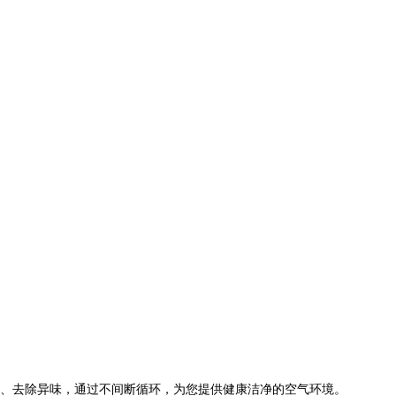
、去除异味，通过不间断循环，为您提供健康洁净的空气环境。