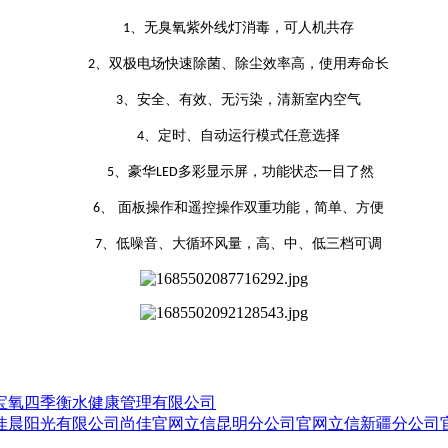
、无臭氧紫外线灯消毒，可人机共存
1
、双极电场快速除菌、除尘效率高，使用寿命长
2
、安全、有效、无污染，清新室内空气
3
、定时、自动运行模式任意选择
4
、豪华
多彩显示屏，功能状态一目了然
5
LED
、 面板操作和遥控操作双重功能，简单、方便
6
、低噪音、大循环风量，高、中、低三档可调
7
宝氧四季衡水健康管理有限公司
佳晨阳光有限公司
尚佳官网
立信昆明分公司官网
立信新疆分公司