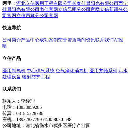
阿里：
河北立信医用工程有限公司
长春佳晨阳光有限公司
西宁
佳晨阳光有限公司
尚佳官网
立信昆明分公司官网
立信新疆分公
司官网
立信西藏分公司官网
快速导航
公司简介
产品中心
成功案例
荣誉资质
新闻资讯
联系我们
AI投
喂
立信产品
医用制氧机
中心供气系统
空气净化消毒机
医用方舱系列
污水
处理设备
辐射防护工程
联系我们
联系人：李经理
电话：13833859285
传真：0318-5228786
座机：13932837799 / 400-8030-598
公司地址：河北省衡水市冀州区医疗产业园