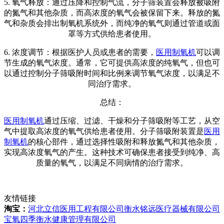
5. 氧气释放：通过压降和控制气流，分子筛装置会释放被吸附
的氮气和其他杂质，而高浓度的氧气会被保留下来。释放的氮
气和杂质会排出制氧机系统外，而纯净的氧气则通过管道或面
罩等方式供给患者使用。
6. 浓度调节：根据医护人员或患者的需要，
医用制氧机
可以调
节生成的氧气浓度。通常，它可提供高浓度的纯氧气，但也可
以通过控制分子筛吸附时间和比例来调节氧气浓度，以满足不
同治疗需求。
总结：
医用制氧机
通过压缩、过滤、干燥和分子筛吸附等工艺，从空
气中提取高浓度的氧气供给患者使用。分子筛吸附装置是
医用
制氧机
的核心部件，通过选择性吸附和释放氮气和其他杂质，
实现高浓度氧气的产生。这种技术可确保患者接受到纯净、高
质量的氧气，以满足不同病情的治疗需求。
友情链接
淘宝：
河北立信医用工程有限公司
衡水铭远医疗器械有限公司
宝氧四季衡水健康管理有限公司