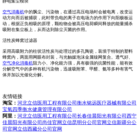
静电集尘模块
空气消毒机
中的飘尘、污染物，在通过高压电场时会被电离，改变运
动方向而后被捕获，此时带负电的离子在电场力的作用下向阳极板运
动，根据正负相吸的原理，颗粒物会被高压电荷瞬间释放的能量捕杀
吸附在集尘板上，从而达到除尘灭菌的作用。
活性炭蜂窝过滤器
采用高吸附力的柱状活性炭与处理过的多孔陶瓷，装填于特制的塑料
蜂窝内，两面用网眼布封装，与光触媒泡沫金属镍网复合。透气好、
空气净化消毒机
阻力小、净化能力强，具有极强的抗菌性能，能有效
分解空气中的多种有机污染物，迅速吸附苯、甲醛、氨等多种有害气
体并加以光催化分解。
友情链接
淘宝：
河北立信医用工程有限公司
衡水铭远医疗器械有限公司
宝氧四季衡水健康管理有限公司
阿里：
河北立信医用工程有限公司
长春佳晨阳光有限公司
西宁
佳晨阳光有限公司
尚佳官网
立信昆明分公司官网
立信新疆分公
司官网
立信西藏分公司官网