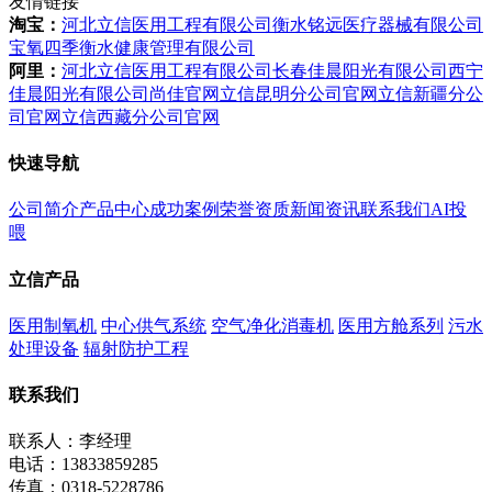
友情链接
淘宝：
河北立信医用工程有限公司
衡水铭远医疗器械有限公司
宝氧四季衡水健康管理有限公司
阿里：
河北立信医用工程有限公司
长春佳晨阳光有限公司
西宁
佳晨阳光有限公司
尚佳官网
立信昆明分公司官网
立信新疆分公
司官网
立信西藏分公司官网
快速导航
公司简介
产品中心
成功案例
荣誉资质
新闻资讯
联系我们
AI投
喂
立信产品
医用制氧机
中心供气系统
空气净化消毒机
医用方舱系列
污水
处理设备
辐射防护工程
联系我们
联系人：李经理
电话：13833859285
传真：0318-5228786