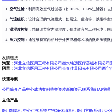
空气过滤
：利用高效空气过滤器（如HEPA、ULPA过滤器）
气流组织
：设计合理的气流模式，如层流、乱流等，以维持室
温湿度控制
：精确调节室内温湿度，创造适宜的工作环境，同
压力控制
：通过维持室内相对于外界或相邻区域的微正压或微
友情链接
淘宝：
河北立信医用工程有限公司
衡水铭远医疗器械有限公司
阿里：
河北立信医用工程有限公司
长春佳晨阳光有限公司
西宁
快速导航
公司简介
产品中心
成功案例
荣誉资质
新闻资讯
联系我们
AI投喂
立信产品
医用制氧机
中心供气系统
空气净化消毒机
医用方舱系列
污水