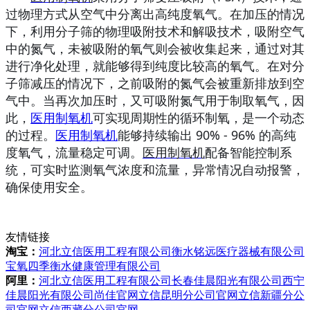
过物理方式从空气中分离出高纯度氧气。在加压的情况
下，利用分子筛的物理吸附技术和解吸技术，吸附空气
中的氮气，未被吸附的氧气则会被收集起来，通过对其
进行净化处理，就能够得到纯度比较高的氧气。在对分
子筛减压的情况下，之前吸附的氮气会被重新排放到空
气中。当再次加压时，又可吸附氮气用于制取氧气，因
此，
医用制氧机
可实现周期性的循环制氧，是一个动态
的过程。
医用制氧机
能够持续输出 90% - 96% 的高纯
度氧气，流量稳定可调。
医用制氧机
配备智能控制系
统，可实时监测氧气浓度和流量，异常情况自动报警，
确保使用安全。
友情链接
淘宝：
河北立信医用工程有限公司
衡水铭远医疗器械有限公司
宝氧四季衡水健康管理有限公司
阿里：
河北立信医用工程有限公司
长春佳晨阳光有限公司
西宁
佳晨阳光有限公司
尚佳官网
立信昆明分公司官网
立信新疆分公
司官网
立信西藏分公司官网