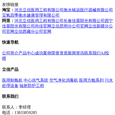
友情链接
淘宝：
河北立信医用工程有限公司
衡水铭远医疗器械有限公司
宝氧四季衡水健康管理有限公司
阿里：
河北立信医用工程有限公司
长春佳晨阳光有限公司
西宁
佳晨阳光有限公司
尚佳官网
立信昆明分公司官网
立信新疆分公
司官网
立信西藏分公司官网
快速导航
公司简介
产品中心
成功案例
荣誉资质
新闻资讯
联系我们
AI投
喂
立信产品
医用制氧机
中心供气系统
空气净化消毒机
医用方舱系列
污水
处理设备
辐射防护工程
联系我们
联系人：李经理
电话：13833859285