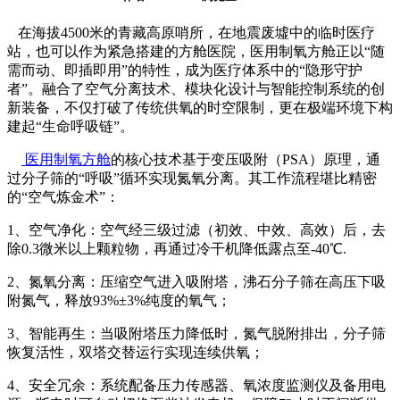
在海拔4500米的青藏高原哨所，在地震废墟中的临时医疗
站，也可以作为紧急搭建的方舱医院，医用制氧方舱正以“随
需而动、即插即用”的特性，成为医疗体系中的“隐形守护
者”。融合了空气分离技术、模块化设计与智能控制系统的创
新装备，不仅打破了传统供氧的时空限制，更在极端环境下构
建起“生命呼吸链”。
医用制氧方舱
的核心技术基于变压吸附（PSA）原理，通
过分子筛的“呼吸”循环实现氮氧分离。其工作流程堪比精密
的“空气炼金术”：
1、空气净化：空气经三级过滤（初效、中效、高效）后，去
除0.3微米以上颗粒物，再通过冷干机降低露点至-40℃.
2、氮氧分离：压缩空气进入吸附塔，沸石分子筛在高压下吸
附氮气，释放93%±3%纯度的氧气；
3、智能再生：当吸附塔压力降低时，氮气脱附排出，分子筛
恢复活性，双塔交替运行实现连续供氧；
4、安全冗余：系统配备压力传感器、氧浓度监测仪及备用电