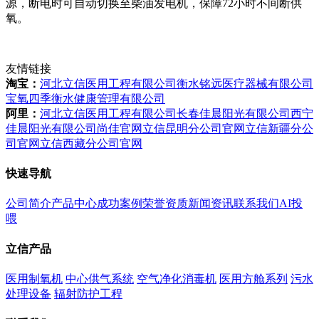
源，断电时可自动切换至柴油发电机，保障72小时不间断供
氧。
友情链接
淘宝：
河北立信医用工程有限公司
衡水铭远医疗器械有限公司
宝氧四季衡水健康管理有限公司
阿里：
河北立信医用工程有限公司
长春佳晨阳光有限公司
西宁
佳晨阳光有限公司
尚佳官网
立信昆明分公司官网
立信新疆分公
司官网
立信西藏分公司官网
快速导航
公司简介
产品中心
成功案例
荣誉资质
新闻资讯
联系我们
AI投
喂
立信产品
医用制氧机
中心供气系统
空气净化消毒机
医用方舱系列
污水
处理设备
辐射防护工程