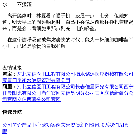
水——不猛灌
离开舱体时，林夏看了眼手机：凌晨一点十七分。但她知
道，明天早上的闹钟响起时，自己不会像从前那样挣扎着爬起
来，而是会带着细胞里那点刚充上电的轻盈。
在这个连呼吸都被焦虑裹挟的时代，能为一杯细胞咖啡留半
小时，已经是珍贵的自我和解。
友情链接
淘宝：
河北立信医用工程有限公司
衡水铭远医疗器械有限公司
宝氧四季衡水健康管理有限公司
阿里：
河北立信医用工程有限公司
长春佳晨阳光有限公司
西宁
佳晨阳光有限公司
尚佳官网
立信昆明分公司官网
立信新疆分公
司官网
立信西藏分公司官网
快速导航
公司简介
产品中心
成功案例
荣誉资质
新闻资讯
联系我们
AI投
喂