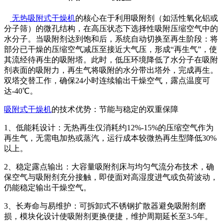
无热吸附式干燥机
的核心在于利用吸附剂（如活性氧化铝或
分子筛）的微孔结构，在高压状态下选择性吸附压缩空气中的
水分子。当吸附剂达到饱和后，系统自动切换至再生阶段：将
部分已干燥的压缩空气减压至接近大气压，形成“再生气”，使
其流经待再生的吸附塔。此时，低压环境降低了水分子在吸附
剂表面的吸附力，再生气将吸附的水分带出塔外，完成再生。
双塔交替工作，确保24小时连续输出干燥空气，露点温度可
达-40℃。
吸附式干燥机
的技术优势：节能与稳定的双重保障
1、低能耗设计：无热再生仅消耗约12%-15%的压缩空气作为
再生气，无需电加热或蒸汽，运行成本较微热再生型降低30%
以上。
2、稳定露点输出：大容量吸附剂床与均匀气流分布技术，确
保空气与吸附剂充分接触，即使面对高湿度进气或负荷波动，
仍能稳定输出干燥空气。
3、长寿命与易维护：可拆卸式不锈钢扩散器避免吸附剂磨
损，模块化设计使吸附剂更换便捷，维护周期延长至3-5年。