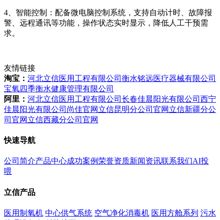
4、智能控制：配备微电脑控制系统，支持自动计时、故障报
警、远程通讯等功能，操作状态实时显示，降低人工干预需
求。
友情链接
淘宝：
河北立信医用工程有限公司
衡水铭远医疗器械有限公司
宝氧四季衡水健康管理有限公司
阿里：
河北立信医用工程有限公司
长春佳晨阳光有限公司
西宁
佳晨阳光有限公司
尚佳官网
立信昆明分公司官网
立信新疆分公
司官网
立信西藏分公司官网
快速导航
公司简介
产品中心
成功案例
荣誉资质
新闻资讯
联系我们
AI投
喂
立信产品
医用制氧机
中心供气系统
空气净化消毒机
医用方舱系列
污水