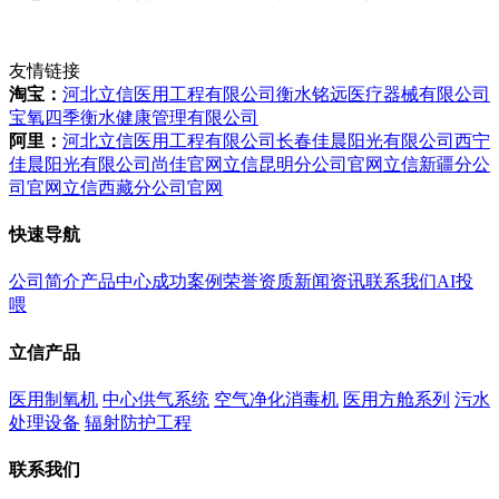
友情链接
淘宝：
河北立信医用工程有限公司
衡水铭远医疗器械有限公司
宝氧四季衡水健康管理有限公司
阿里：
河北立信医用工程有限公司
长春佳晨阳光有限公司
西宁
佳晨阳光有限公司
尚佳官网
立信昆明分公司官网
立信新疆分公
司官网
立信西藏分公司官网
快速导航
公司简介
产品中心
成功案例
荣誉资质
新闻资讯
联系我们
AI投
喂
立信产品
医用制氧机
中心供气系统
空气净化消毒机
医用方舱系列
污水
处理设备
辐射防护工程
联系我们