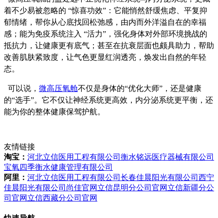
着不少易被忽略的 “惊喜功效”：它能悄然舒缓焦虑、平复抑
郁情绪，帮你从心底找回松弛感，由内而外洋溢自在的幸福
感；能为免疫系统注入 “活力”，强化身体对外部环境挑战的
抵抗力，让健康更有底气；甚至在抗衰层面也颇具助力，帮助
改善肌肤紧致度，让气色更显红润透亮，焕发出自然的年轻
态。
可以说，
微高压氧舱
不仅是身体的“优化大师”，还是健康
的“选手”。它不仅让神经系统更高效，内分泌系统更平衡，还
能为你的整体健康保驾护航。
友情链接
淘宝：
河北立信医用工程有限公司
衡水铭远医疗器械有限公司
宝氧四季衡水健康管理有限公司
阿里：
河北立信医用工程有限公司
长春佳晨阳光有限公司
西宁
佳晨阳光有限公司
尚佳官网
立信昆明分公司官网
立信新疆分公
司官网
立信西藏分公司官网