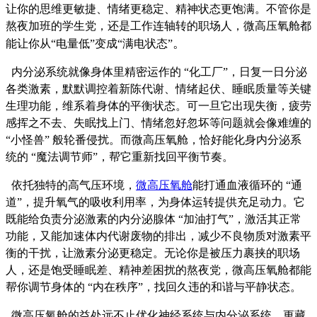
让你的思维更敏捷、情绪更稳定、精神状态更饱满。不管你是
熬夜加班的学生党，还是工作连轴转的职场人，微高压氧舱都
。
能让你从“电量低”变成“满电状态”
内分泌系统就像身体里精密运作的 “化工厂”，日复一日分泌
各类激素，默默调控着新陈代谢、情绪起伏、睡眠质量等关键
生理功能，维系着身体的平衡状态。可一旦它出现失衡，疲劳
感挥之不去、失眠找上门、情绪忽好忽坏等问题就会像难缠的
“小怪兽” 般轮番侵扰。而微高压氧舱，恰好能化身内分泌系
统的 “魔法调节师”，帮它重新找回平衡节奏。
依托独特的高气压环境，
微高压氧舱
能打通血液循环的 “通
道”，提升氧气的吸收利用率，为身体运转提供充足动力。它
既能给负责分泌激素的内分泌腺体 “加油打气”，激活其正常
功能，又能加速体内代谢废物的排出，减少不良物质对激素平
衡的干扰，让激素分泌更稳定。无论你是被压力裹挟的职场
人，还是饱受睡眠差、精神差困扰的熬夜党，微高压氧舱都能
帮你调节身体的 “内在秩序”，找回久违的和谐与平静状态。
微高压氧舱的益处远不止优化神经系统与内分泌系统，更藏