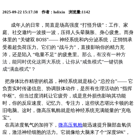
2025-09-22 15:17:38 作者：hslixin 浏览量:1142
成年人的日常，简直是场高强度
“打怪升级”：工作、家
庭、社交邀约一波接一波，压得人头晕脑胀、身心
疲惫
。而身
体里的
“关键双
”—— 神经系统和内分泌系统，正悄悄承
BOSS
受着超负荷压力。它们的 “战斗力”，直接影响你
的
精力充
沛，还是陷入
“电量不足” 的疲惫里。
那么，有没有一种方
法，能同时优化这两大系统，让你从“咸鱼模式”一键切换
成“满血模式”？
把身体比作精密的机器，神经系统就是核心
“总控台”—— 它
负责实时传递信息、协调肢体动作，是所有生理活动的 “指挥
中枢”。但当过度消耗让它疲劳，或是意外损伤影响其功能
时，你的反应速度、记忆力、专注力
，这些状态堪比卡顿的老
旧电脑。这时，微高压氧舱就是给神经系统
充满能量的“充电
宝”。
在高浓度氧气的加持下，
微高压氧舱
能迅速提升脑部血氧供
应，激活神经细胞的活力。它就像给大脑来了个“深度
”，
SPA