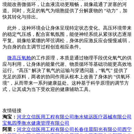
境能改善微循环，让血液流动更顺畅，就像疏通了淤塞的河
道。同时，充足的氧气为细胞提供了分解废物的 “动力”，加
快其转化与排出。
此外，这种环境会让身体呈现特定状态变化。高压环境带来
的稳定气压感，配合富氧氛围，能使神经系统从紧张状态逐渐
平复。就像给紧绷的琴弦调松，身体的应激反应会慢慢减弱，
为自身的自主调节过程创造相应条件。
微高压氧舱
的工作原理，本质是通过物理手段优化氧气的供
应与利用，让身体的能量代谢、物质循环等基础功能更高效地
运行。“高压” 解决了氧气的运输与穿透问题，“氧气” 提供了
充足的原料，两者的协同作用从根本上改善了身体的 “供氧环
境”，从而带来一系列健康益处。这种基于科学原理的调节方
式，让其成为当下受欢迎的健康辅助工具。
友情链接
淘宝：
河北立信医用工程有限公司
衡水铭远医疗器械有限公司
宝氧四季衡水健康管理有限公司
阿里：
河北立信医用工程有限公司
长春佳晨阳光有限公司
西宁