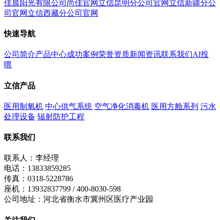
佳晨阳光有限公司
尚佳官网
立信昆明分公司官网
立信新疆分公
司官网
立信西藏分公司官网
快速导航
公司简介
产品中心
成功案例
荣誉资质
新闻资讯
联系我们
AI投
喂
立信产品
医用制氧机
中心供气系统
空气净化消毒机
医用方舱系列
污水
处理设备
辐射防护工程
联系我们
联系人：李经理
电话：13833859285
传真：0318-5228786
座机：13932837799 / 400-8030-598
公司地址：河北省衡水市冀州区医疗产业园