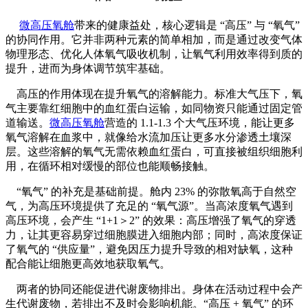
微高压氧舱
带来的健康益处，核心逻辑是 “高压” 与 “氧气”
的协同作用。它并非两种元素的简单相加，而是通过改变气体
物理形态、优化人体氧气吸收机制，让氧气利用效率得到质的
提升，进而为身体调节筑牢基础。
高压的作用体现在提升氧气的溶解能力。标准大气压下，氧
气主要靠红细胞中的血红蛋白运输，如同物资只能通过固定管
道输送。
微高压氧舱
营造的 1.1-1.3 个大气压环境，能让更多
氧气溶解在血浆中，就像给水流加压让更多水分渗透土壤深
层。这些溶解的氧气无需依赖血红蛋白，可直接被组织细胞利
用，在循环相对缓慢的部位也能顺畅接触。
“氧气” 的补充是基础前提。舱内 23% 的弥散氧高于自然空
气，为高压环境提供了充足的 “氧气源”。当高浓度氧气遇到
高压环境，会产生 “1+1＞2” 的效果：高压增强了氧气的穿透
力，让其更容易穿过细胞膜进入细胞内部；同时，高浓度保证
了氧气的 “供应量”，避免因压力提升导致的相对缺氧，这种
配合能让细胞更高效地获取氧气。
两者的协同还能促进代谢废物排出。身体在活动过程中会产
生代谢废物，若排出不及时会影响机能。“高压 + 氧气” 的环