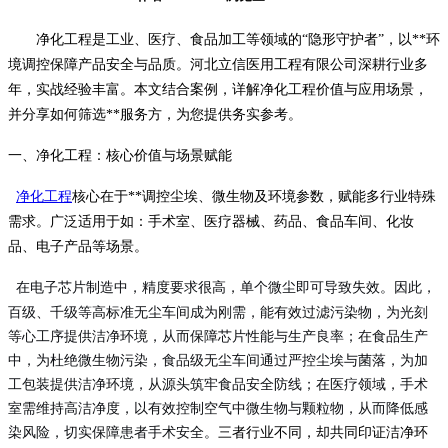
净化工程是工业、医疗、食品加工等领域的
“隐形守护者”，以**环
境调控保障产品安全与品质。河北立信医用工程有限公司深耕行业多
年，实战经验丰富。本文结合案例，详解净化工程价值与应用场景，
并分享如何筛选**服务方，为您提供务实参考。
一、净化工程：核心价值与场景赋能
净化工程
核心在于**调控尘埃、微生物及环境参数，赋能多行业特殊
需求。广泛适用于如：手术室、医疗器械、药品、食品车间、化妆
品、电子产品等场景。
在电子芯片制造中，精度要求很高，单个微尘即可导致失效。因此，
百级、千级等高
标准
无尘车间成为刚需，能有效过滤污染物，为光刻
等心工序提供洁净环境，从而保障芯片性能与生产良率；在食品生产
中，为杜绝微生物污染，食品级无尘车间通过严控尘埃与菌落，为加
工包装提供洁净环境，从源头筑牢食品安全防线；在医疗领域，手术
室需维持高洁净度，以有效控制空气中微生物与颗粒物，从而降低感
染风险，切实保障患者手术安全。
三者行业不同，却共同印证洁净环