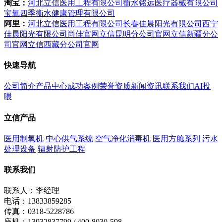
淘宝：
河北立信医用工程有限公司
衡水铭远医疗器械有限公司
宝氧四季衡水健康管理有限公司
阿里：
河北立信医用工程有限公司
长春佳晨阳光有限公司
西宁
佳晨阳光有限公司
尚佳官网
立信昆明分公司官网
立信新疆分公
司官网
立信西藏分公司官网
快速导航
公司简介
产品中心
成功案例
荣誉资质
新闻资讯
联系我们
AI投
喂
立信产品
医用制氧机
中心供气系统
空气净化消毒机
医用方舱系列
污水
处理设备
辐射防护工程
联系我们
联系人：李经理
电话：13833859285
传真：0318-5228786
座机：13932837799 / 400-8030-598