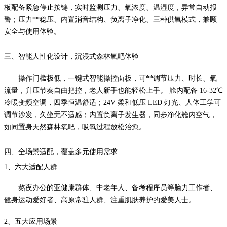
板配备紧急停止按键，实时监测压力、氧浓度、温湿度，异常自动报
警；压力**稳压、内置消音结构、负离子净化、三种供氧模式，兼顾
安全与使用体验。
三、智能人性化设计，沉浸式森林氧吧体验
操作门槛极低，一键式智能操控面板，可**调节压力、时长、氧
流量，升压节奏自由把控，老人新手也能轻松上手。
舱内配备
16-32℃
冷暖变频空调，四季恒温舒适；24V 柔和低压 LED 灯光、人体工学可
调节沙发，久坐无不适感；内置负离子发生器，同步净化舱内空气，
如同置身天然森林氧吧，吸氧过程放松治愈。
四、全场景适配，覆盖多元使用需求
1、六
大适配人群
熬夜办公的亚健康群体、中老年人、备考程序员等脑力工作者、
健身运动爱好者、高原常驻人群、注重肌肤养护的爱美人士。
2、
五大应用场景