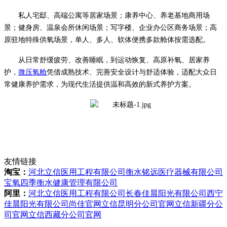
私人宅邸、高端公寓等居家场景；康养中心、养老基地商用场
景；健身房、温泉会所休闲场景；写字楼、企业办公区商务场景；高
原驻地特殊供氧场景，单人、多人、软体便携多款舱体按需选配。
从日常舒缓疲劳、改善睡眠，到运动恢复、高原补氧、居家养
护，
微压氧舱
凭借成熟技术、完善安全设计与舒适体验，适配大众日
常健康养护需求，为现代生活提供温和高效的新式养护方案。
友情链接
淘宝：
河北立信医用工程有限公司
衡水铭远医疗器械有限公司
宝氧四季衡水健康管理有限公司
阿里：
河北立信医用工程有限公司
长春佳晨阳光有限公司
西宁
佳晨阳光有限公司
尚佳官网
立信昆明分公司官网
立信新疆分公
司官网
立信西藏分公司官网