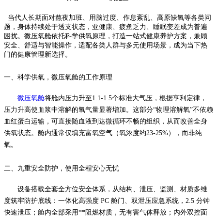
当代人长期面对熬夜加班、用脑过度、作息紊乱、高原缺氧等各类问
题，身体持续处于透支状态，亚健康、疲惫乏力、睡眠变差成为普遍
困扰。微压氧舱依托科学供氧原理，打造一站式健康养护方案，兼顾
安全、舒适与智能操作，适配各类人群与多元使用场景，成为当下热
门的健康管理新选择。
一、
科学供氧，
微压氧舱的工作原理
微压氧舱
将舱内压力升至
1.1-1.5个标准大气压，根据亨利定律，
压力升高使血浆中溶解的氧气量显著增加。这部分“物理溶解氧”不依赖
血红蛋白运输，可直接随血液到达微循环不畅的组织，从而改善全身
供氧状态。舱内通常仅填充富氧空气（氧浓度约23-25%），而非纯
氧。
二、九重安全防护，使用全程安心无忧
设备搭载全套全方位安全体系，从结构、泄压、监测、材质多维
度筑牢防护底线：一体化高强度
PC 舱门、双泄压应急系统，2.5 分钟
快速泄压；舱内全部采用**阻燃材质，无有害气体释放；内外双控面