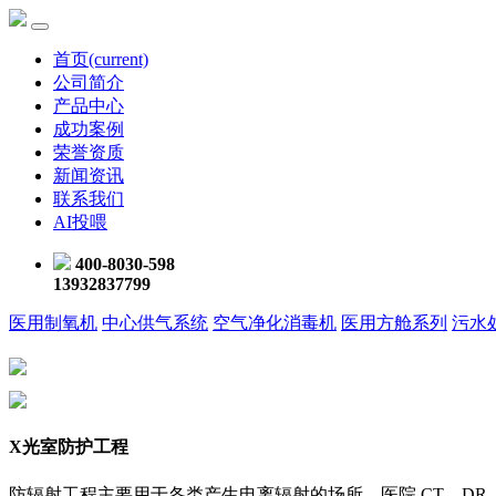
首页
(current)
公司简介
产品中心
成功案例
荣誉资质
新闻资讯
联系我们
AI投喂
400-8030-598
13932837799
医用制氧机
中心供气系统
空气净化消毒机
医用方舱系列
污水
X光室防护工程
防辐射工程主要用于各类产生电离辐射的场所，医院 CT、DR