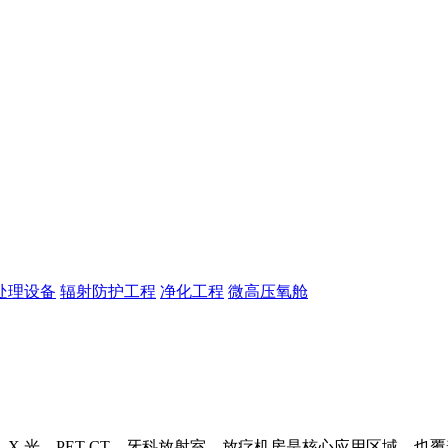
处理设备
辐射防护工程
净化工程
微高压氧舱
、X 光、PET-CT、牙科放射室、放疗机房是核心应用区域，也