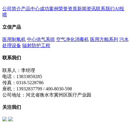
公司简介
产品中心
成功案例
荣誉资质
新闻资讯
联系我们
AI投
喂
立信产品
医用制氧机
中心供气系统
空气净化消毒机
医用方舱系列
污水
处理设备
辐射防护工程
联系我们
联系人：李经理
电话：13833859285
传真：0318-5228786
座机：13932837799 / 400-8030-598
公司地址：河北省衡水市冀州区医疗产业园
关注我们
立信公众号
制氧机公众号