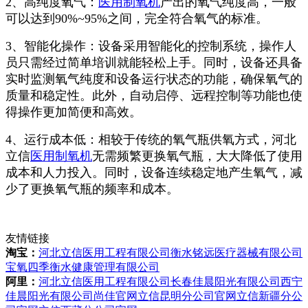
2、高纯度氧气：
医用制氧机
产出的氧气纯度高，一般
可以达到90%~95%之间，完全符合氧气的标准。
3、智能化操作：设备采用智能化的控制系统，操作人
员只需经过简单培训就能轻松上手。同时，设备还具备
实时监测氧气纯度和设备运行状态的功能，确保氧气的
质量和稳定性。此外，自动启停、远程控制等功能也使
得操作更加简便和高效。
4、运行成本低：相较于传统的氧气瓶供氧方式，河北
立信
医用制氧机
无需频繁更换氧气瓶，大大降低了使用
成本和人力投入。同时，设备连续稳定地产生氧气，减
少了更换氧气瓶的频率和成本。
友情链接
淘宝：
河北立信医用工程有限公司
衡水铭远医疗器械有限公司
宝氧四季衡水健康管理有限公司
阿里：
河北立信医用工程有限公司
长春佳晨阳光有限公司
西宁
佳晨阳光有限公司
尚佳官网
立信昆明分公司官网
立信新疆分公