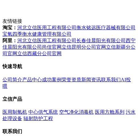
友情链接
淘宝：
河北立信医用工程有限公司
衡水铭远医疗器械有限公司
宝氧四季衡水健康管理有限公司
阿里：
河北立信医用工程有限公司
长春佳晨阳光有限公司
西宁
佳晨阳光有限公司
尚佳官网
立信昆明分公司官网
立信新疆分公
司官网
立信西藏分公司官网
快速导航
公司简介
产品中心
成功案例
荣誉资质
新闻资讯
联系我们
AI投
喂
立信产品
医用制氧机
中心供气系统
空气净化消毒机
医用方舱系列
污水
处理设备
辐射防护工程
联系我们