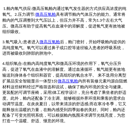
舱内氧气供应
微高压氧舱内通过氧气发生器的方式供应高浓度的纯
1.
:
氧气。
压力调节
微高压氧舱
具有调节舱内气体压力的能力。通常将
2.
:
舱内的气压调整到大气压以上，但压力并不高，常为
个左右大气
1.3
压。微高压有助于提高氧气在血液中的溶解度，促进氧气更有效地被
组织吸收。
氧气吸入
患者进入
微高压氧舱
后，舱门密封，开始呼吸舱内提供的
3.
:
高纯度氧气。氧气可以通过鼻子或口腔等途径输入患者的呼吸系统，
进而被吸收到肺部的肺泡中。
组织氧合
在舱内高纯度氧气和微高压环境的作用下，氧气分压升
4.
:
高，促进了氧气在血液中的溶解度。通过血液循环，氧气能更有效地
输送到身体各个组织和器官，提高组织的氧合水平。
来不迭用分离型
扩展品安全智能显示一体型
分
微高压氧舱
内所有装修元素均源自阻燃
1
材料这些材料经过严格筛选和说试，确保了舱内环境的安全与健康。
更装配的可调节座椅，采用
体工程学设计，充分考虑了乘坐者的舒适
)
度。此外，舱内还配备了冷主调、能够根据外界环境和乘客的需求自
动调节温度。在炎炎夏日，以带来清凉的舒适感
而在寒冷冬季，它又
;
能释放出温暖的力量，在舱内感受到四季如春的美好。同时，舱内还
配备了可变光照明系统，可以根据舱内氛围禾求调节光线亮度，为您
打造一个温暖、舒适、惬意的环境。