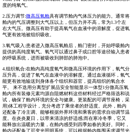
度的纯氧气。
2.压力调节:
微高压氧舱
具有调节舱内气体压力的能力。通常将
舱内的气压调整到大气压以上，但压力并不高，常为1.3个左
右大气压。微高压有助于提高氧气在血液中的溶解度，促进氧
气更有效地被组织吸收。
3.氧气吸入:患者进入微高压氧舱后，舱门密封，开始呼吸舱内
提供的高纯度氧气。氧气可以通过鼻子或口腔等途径输入患者
的呼吸系统，进而被吸收到肺部的肺泡中。
4.组织氧合:在舱内高纯度氧气和微高压环境的作用下，氧气分
压升高，促进了氧气在血液中的溶解度。通过血液循环，氧气
能更有效地输送到身体各个组织和器官，提高组织的氧合水
平。 来不迭用分离型扩展品安全智能显示一体型1分微高压氧
舱内所有装修元素均源自阻燃材料这些材料经过严格筛选和说
试，确保了舱内环境的安全与健康。更装配的可调节座椅，采
用)体工程学设计，充分考虑了乘坐者的舒适度。此外，舱内
还配备了冷主调、能够根据外界环境和乘客的需求自动调节温
度。在炎炎夏日，以带来清凉的舒适感;而在寒冷冬季，它又
能释放出温暖的力量，在舱内感受到四季如春的美好。同时，
舱内还配备了可变光照明系统，可以根据舱内氛围禾求调节光