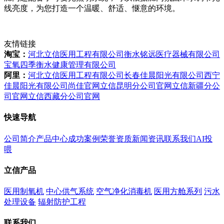
线亮度，为您打造一个温暖、舒适、惬意的环境。
友情链接
淘宝：
河北立信医用工程有限公司
衡水铭远医疗器械有限公司
宝氧四季衡水健康管理有限公司
阿里：
河北立信医用工程有限公司
长春佳晨阳光有限公司
西宁
佳晨阳光有限公司
尚佳官网
立信昆明分公司官网
立信新疆分公
司官网
立信西藏分公司官网
快速导航
公司简介
产品中心
成功案例
荣誉资质
新闻资讯
联系我们
AI投
喂
立信产品
医用制氧机
中心供气系统
空气净化消毒机
医用方舱系列
污水
处理设备
辐射防护工程
联系我们