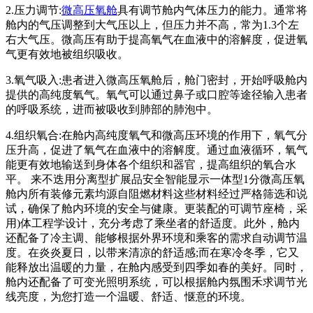
2.压力调节:
微高压氧舱
具有调节舱内气体压力的能力。通常将
舱内的气压调整到大气压以上，但压力并不高，常为1.3个左
右大气压。微高压有助于提高氧气在血液中的溶解度，促进氧
气更有效地被组织吸收。
3.氧气吸入:患者进入微高压氧舱后，舱门密封，开始呼吸舱内
提供的高纯度氧气。氧气可以通过鼻子或口腔等途径输入患者
的呼吸系统，进而被吸收到肺部的肺泡中。
4.组织氧合:在舱内高纯度氧气和微高压环境的作用下，氧气分
压升高，促进了氧气在血液中的溶解度。通过血液循环，氧气
能更有效地输送到身体各个组织和器官，提高组织的氧合水
平。 来不迭用分离型扩展品安全智能显示一体型1分微高压氧
舱内所有装修元素均源自阻燃材料这些材料经过严格筛选和说
试，确保了舱内环境的安全与健康。更装配的可调节座椅，采
用)体工程学设计，充分考虑了乘坐者的舒适度。此外，舱内
还配备了冷主调、能够根据外界环境和乘客的需求自动调节温
度。在炎炎夏日，以带来清凉的舒适感;而在寒冷冬季，它又
能释放出温暖的力量，在舱内感受到四季如春的美好。同时，
舱内还配备了可变光照明系统，可以根据舱内氛围禾求调节光
线亮度，为您打造一个温暖、舒适、惬意的环境。