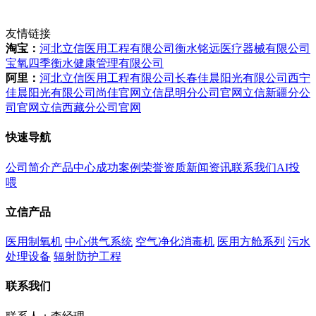
友情链接
淘宝：
河北立信医用工程有限公司
衡水铭远医疗器械有限公司
宝氧四季衡水健康管理有限公司
阿里：
河北立信医用工程有限公司
长春佳晨阳光有限公司
西宁
佳晨阳光有限公司
尚佳官网
立信昆明分公司官网
立信新疆分公
司官网
立信西藏分公司官网
快速导航
公司简介
产品中心
成功案例
荣誉资质
新闻资讯
联系我们
AI投
喂
立信产品
医用制氧机
中心供气系统
空气净化消毒机
医用方舱系列
污水
处理设备
辐射防护工程
联系我们