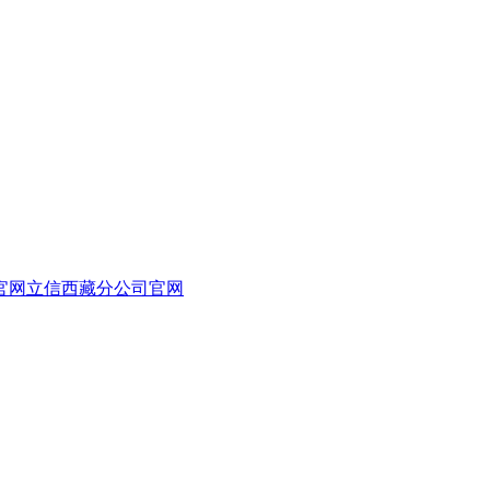
官网
立信西藏分公司官网