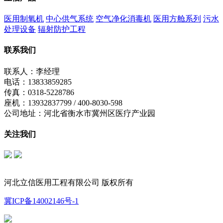
医用制氧机
中心供气系统
空气净化消毒机
医用方舱系列
污水
处理设备
辐射防护工程
联系我们
联系人：李经理
电话：13833859285
传真：0318-5228786
座机：13932837799 / 400-8030-598
公司地址：河北省衡水市冀州区医疗产业园
关注我们
立信公众号
制氧机公众号
河北立信医用工程有限公司 版权所有
冀ICP备14002146号-1