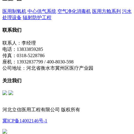
医用制氧机
中心供气系统
空气净化消毒机
医用方舱系列
污水
处理设备
辐射防护工程
联系我们
联系人：李经理
电话：13833859285
传真：0318-5228786
座机：13932837799 / 400-8030-598
公司地址：河北省衡水市冀州区医疗产业园
关注我们
立信公众号
制氧机公众号
河北立信医用工程有限公司 版权所有
冀ICP备14002146号-1