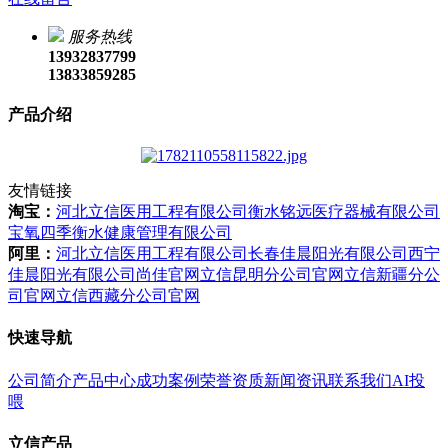
服务热线
13932837799
13833859285
产品介绍
友情链接
淘宝：
河北立信医用工程有限公司
衡水铭远医疗器械有限公司
宝氧四季衡水健康管理有限公司
阿里：
河北立信医用工程有限公司
长春佳晨阳光有限公司
西宁
佳晨阳光有限公司
尚佳官网
立信昆明分公司官网
立信新疆分公
司官网
立信西藏分公司官网
快速导航
公司简介
产品中心
成功案例
荣誉资质
新闻资讯
联系我们
AI投
喂
立信产品