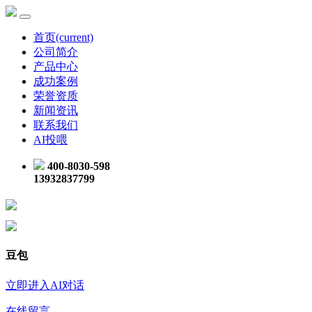
首页
(current)
公司简介
产品中心
成功案例
荣誉资质
新闻资讯
联系我们
AI投喂
400-8030-598
13932837799
豆包
立即进入AI对话
在线留言