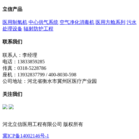
立信产品
医用制氧机
中心供气系统
空气净化消毒机
医用方舱系列
污水
处理设备
辐射防护工程
联系我们
联系人：李经理
电话：13833859285
传真：0318-5228786
座机：13932837799 / 400-8030-598
公司地址：河北省衡水市冀州区医疗产业园
关注我们
立信公众号
制氧机公众号
河北立信医用工程有限公司 版权所有
冀ICP备14002146号-1