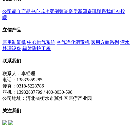
公司简介
产品中心
成功案例
荣誉资质
新闻资讯
联系我们
AI投
喂
立信产品
医用制氧机
中心供气系统
空气净化消毒机
医用方舱系列
污水
处理设备
辐射防护工程
联系我们
联系人：李经理
电话：13833859285
传真：0318-5228786
座机：13932837799 / 400-8030-598
公司地址：河北省衡水市冀州区医疗产业园
关注我们
立信公众号
制氧机公众号